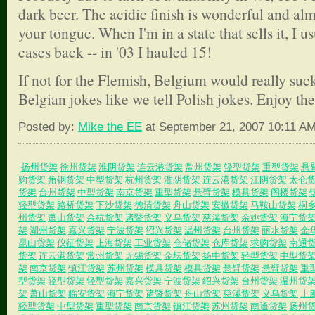
dark beer. The acidic finish is wonderful and al
your tongue. When I'm in a state that sells it, I us
cases back -- in '03 I hauled 15!
If not for the Flemish, Belgium would really suck
Belgian jokes like we tell Polish jokes. Enjoy the
Posted by:
Mike the EE
at September 21, 2007 10:11 A
扬州货架
徐州货架
淮阴货架
连云港货架
常州货架
轻型货架
重型货架
悬
购货架
角钢货架
中型货架
杭州货架
淮阴货架
连云港货架
江阴货架
太仓
货架
台州货架
中型货架
南京货架
重型货架
悬臂货架
模具货架
阁楼货架
轻型货架
路桥货架
下沙货架
德清货架
舟山货架
安徽货架
马鞍山货架
桐
州货架
萧山货架
余杭货架
诸暨货架
义乌货架
慈溪货架
余姚货架
海宁货
架
湖州货架
嘉兴货架
宁波货架
绍兴货架
温州货架
台州货架
丽水货架
金
昆山货架
仪征货架
上海货架
工业货架
仓储货架
仓库货架
求购货架
南通
货架
连云港货架
常州货架
无锡货架
金坛货架
扬中货架
轻型货架
中型货
架
南京货架
镇江货架
苏州货架
模具货架
模具货架
悬臂货架
悬臂货架
重
型货架
轻型货架
轻型货架
嘉兴货架
宁波货架
绍兴货架
台州货架
温州货
架
萧山货架
临安货架
海宁货架
诸暨货架
舟山货架
慈溪货架
义乌货架
上
轻型货架
中型货架
重型货架
南京货架
镇江货架
苏州货架
南通货架
扬州