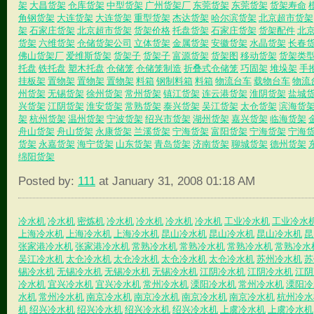
架
大昌货架
仓库货架
中型货架
广州货架厂
东莞货架
东莞货架
货架寿命
角钢货架
大连货架
大连货架
重型货架
杰达货架
哈尔滨货架
北京超市货架
架
石家庄货架
北京超市货架
货架价格
托盘货架
石家庄货架
货架配件
北
货架
六维货架
仓储货架公司
立体货架
金属货架
安徽货架
水晶货架
长春
佛山货架厂
爱维斯货架
货架子
货架子
富源货架
货架图
移动货架
货架类
托盘
铁托盘
塑木托盘
仓储笼
仓储笼制造
折叠式仓储笼
巧固架
堆垛架
手
挂板架
置物架
置物架
置物架
料箱
钢制料箱
料箱
物流台车
载物台车
物流
州货架
无锡货架
徐州货架
常州货架
镇江货架
连云港货架
淮阴货架
盐城
兴货架
江阴货架
淮安货架
常熟货架
泰兴货架
吴江货架
太仓货架
滨海货
架
杭州货架
温州货架
宁波货架
绍兴市货架
湖州货架
嘉兴货架
临海货架
舟山货架
舟山货架
永康货架
兰溪货架
宁海货架
富阳货架
宁海货架
宁海
货架
永嘉货架
海宁货架
山东货架
青岛货架
济南货架
聊城货架
德州货架
绵阳货架
Posted by:
111
at January 31, 2008 01:18 AM
冷水机
冷水机
密炼机
冷水机
冷水机
冷水机
冷水机
工业冷水机
工业冷水
上海冷水机
上海冷水机
上海冷水机
昆山冷水机
昆山冷水机
昆山冷水机
昆
张家港冷水机
张家港冷水机
常熟冷水机
常熟冷水机
常熟冷水机
常熟冷水
吴江冷水机
太仓冷水机
太仓冷水机
太仓冷水机
太仓冷水机
苏州冷水机
苏
锡冷水机
无锡冷水机
无锡冷水机
无锡冷水机
江阴冷水机
江阴冷水机
江阴
冷水机
宜兴冷水机
宜兴冷水机
常州冷水机
溧阳冷水机
常州冷水机
溧阳冷
水机
常州冷水机
南京冷水机
南京冷水机
南京冷水机
南京冷水机
杭州冷水
机
绍兴冷水机
绍兴冷水机
绍兴冷水机
绍兴冷水机
上虞冷水机
上虞冷水机