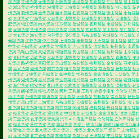
港货架
常州货架
无锡货架
丹阳货架
金坛货架
常熟货架
江阴货架
昆山货
架
浙江货架
杭州货架
湖州货架
上海货架
湖州货架
杭州货架
浙江货架
绍
州货架
衢州货架
金华货架
丽水货架
临安货架
富阳货架
萧山货架
余杭货
架
奉化货架
宁海货架
义乌货架
诸暨货架
慈溪货架
蚌埠货架
安徽货架
温
肥货架
镇江货架
南京货架
江苏货架
盐城货架
扬州货架
南通货架
苏州货
架
无锡货架
常州货架
连云港货架
淮阴货架
常熟货架
昆山货架
吴江货架
架
太仓货架
海安货架
句容货架
仪征货架
马鞍山货架
宣城货架
六安货架
句容货架
江都货架
仪征货架
上海货架
泰州货架
太仓货架
昆山货架
吴江
中货架
丹阳货架
无锡货架
常州货架
连云港货架
淮阴货架
扬州货架
南通
货架
马鞍山货架
巢湖货架
铜陵货架
黄山货架
浙江货架
杭州货架
山东货
架
青田货架
温岭货架
义乌货架
诸暨货架
慈溪货架
余姚货架
嘉善货架
平
安货架
路桥货架
富阳货架
萧山货架
余杭货架
衢州货架
金华货架
丽水货
架
嘉兴货架
湖州货架
南京货架
镇江货架
苏州货架
南通货架
扬州货架
盐
常州货架
无锡货架
丹阳货架
扬中货架
常熟货架
张家港货架
江阴货架
昆
州货架
湖州货架
嘉兴货架
宁波货架
绍兴货架
台州货架
义乌货架
诸暨货
架
海宁货架
临安货架
萧山货架
余杭货架
衢州货架
金华货架
温州货架
轻
具货架
阁楼货架
移动式货架
网片
工具柜
工具车
静音小推车
仓储笼
托盘
浙江货架
台州货架
南通货架
芜湖货架
无锡货架
苏州货架
南通货架
扬州
州货架
昆山货架
上海货架
马鞍山货架
安徽货架
泰州货架
温州货架
海宁
亚货架
固德货架
镇江货架
南京货架
阁楼货架
模具货架
悬臂货架
重型货
架
模具货架
悬臂货架
重型货架
中型货架
轻型货架
张家港货架
潍坊电晕
架
工业货架
仓库货架
密集架
汽车４Ｓ店生产货架
仓储货架
立体库货架
架
模具货架
悬臂货架
货架
重型货架
货架厂
物流台车
载物台车
物流台车
箱
置物架
货架
北京货架
货架
货架
广州货架
北京货架厂
货架厂
上海货架
司
库房货架
北京仓储货架
苏州货架
货架公司
天津货架
宁波货架
货架网