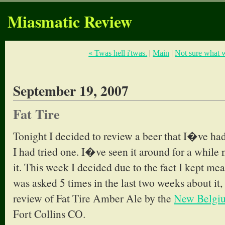
Miasmatic Review
« Twas hell i'twas.
|
Main
|
Not sure what w
September 19, 2007
Fat Tire
Tonight I decided to review a beer that I�ve ha
I had tried one. I�ve seen it around for a while n
it. This week I decided due to the fact I kept mea
was asked 5 times in the last two weeks about it, 
review of Fat Tire Amber Ale by the
New Belgi
Fort Collins CO.