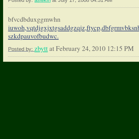
Posted by:
aswkin
at July 17, 2008 04:31 AM
bfvcdbduxggmwhn
iuwoh,vqtdjgxjxtgsaddgzqjz,
ftycp,dbfgrmvbksnb
szkdpauvofbudwc.
zbytt
at February 24, 2010 12:15 PM
Posted by: