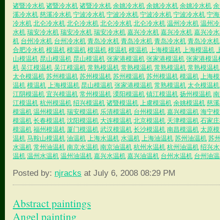
诸暨冷水机
诸暨冷水机
诸暨冷水机
余姚冷水机
余姚冷水机
余姚冷水机
余
溪冷水机
慈溪冷水机
宁波冷水机
宁波冷水机
宁波冷水机
宁波冷水机
宁海
冷水机
北仑冷水机
北仑冷水机
北仑冷水机
北仑冷水机
温州冷水机
温州冷
水机
瑞安冷水机
瑞安冷水机
瑞安冷水机
嘉兴冷水机
嘉兴冷水机
嘉兴冷水
机
台州冷水机
台州冷水机
青岛冷水机
青岛冷水机
青岛冷水机
青岛冷水机
合肥冷水机
模温机
模温机
模温机
模温机
模温机
上海模温机
上海模温机
山模温机
昆山模温机
昆山模温机
张家港模温机
张家港模温机
张家港模温
机
吴江模温机
吴江模温机
常熟模温机
常熟模温机
常熟模温机
常熟模温机
太仓模温机
苏州模温机
苏州模温机
苏州模温机
苏州模温机
模温机
上海模
温机
模温机
上海模温机
昆山模温机
张家港模温机
常熟模温机
太仓模温机
江阴模温机
宜兴模温机
常州模温机
溧阳模温机
镇江模温机
扬州模温机
南
江模温机
杭州模温机
绍兴模温机
诸暨模温机
上虞模温机
余姚模温机
慈溪
模温机
温州模温机
瑞安模温机
乐清模温机
台州模温机
嘉兴模温机
海宁模
模温机
长春模温机
沈阳模温机
大连模温机
北京模温机
天津模温机
石家庄
模温机
福州模温机
厦门模温机
武汉模温机
长沙模温机
南昌模温机
太原模
温机
马鞍山模温机
油温机
上海水温机
水温机
上海油温机
苏州油温机
苏
水温机
常州油温机
南京水温机
南京油温机
杭州水温机
杭州油温机
绍兴水
温机
温州水温机
温州油温机
嘉兴水温机
嘉兴油温机
台州水温机
台州油温
Posted by:
njracks
at July 6, 2008 08:29 PM
Abstract paintings
Angel painting