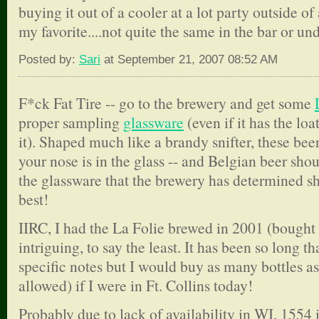
buying it out of a cooler at a lot party outside of
my favorite....not quite the same in the bar or u
Posted by:
Sari
at September 21, 2007 08:52 AM
F*ck Fat Tire -- go to the brewery and get some
proper sampling
glassware
(even if it has the lo
it). Shaped much like a brandy snifter, these bee
your nose is in the glass -- and Belgian beer sho
the glassware that the brewery has determined sh
best!
IIRC, I had the La Folie brewed in 2001 (bought 
intriguing, to say the least. It has been so long th
specific notes but I would buy as many bottles as
allowed) if I were in Ft. Collins today!
Probably due to lack of availability in WI, 1554